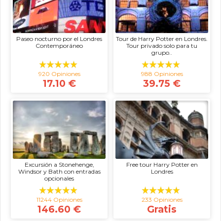
Paseo nocturno por el Londres
Tour de Harry Potter en Londres.
Contemporáneo
Tour privado solo para tu
grupo..
920 Opiniones
988 Opiniones
17.10 €
39.75 €
Excursión a Stonehenge,
Free tour Harry Potter en
Windsor y Bath con entradas
Londres
opcionales
11244 Opiniones
233 Opiniones
146.60 €
Gratis