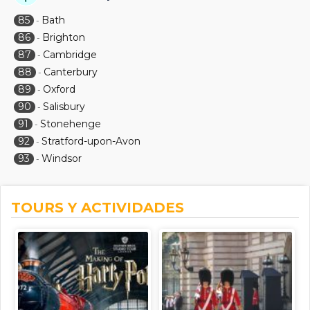
85
Bath
-
86
Brighton
-
87
Cambridge
-
88
Canterbury
-
89
Oxford
-
90
Salisbury
-
91
Stonehenge
-
92
Stratford-upon-Avon
-
93
Windsor
-
TOURS Y ACTIVIDADES