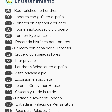
Entretenimiento
55
Bus Turístico de Londres
-
56
Londres con guía en español
-
57
Londres en español y crucero
-
58
Tour en autobús rojo y crucero
-
59
London Eye sin colas
-
60
Recorrido histórico por Londres
-
61
Crucero con cena por el Támesis
-
62
Crucero con paradas libres
-
63
Tour privado
-
64
Londres y Windsor en español
-
65
Visita privada a pie
-
66
Excursión en bicicleta
-
67
Te en el Grosvenor House
-
68
Crucero y te de la tarde
-
69
Entrada a Tower of London
-
70
Entrada al Palacio de Kensington
-
71
Pase para Palacios Reales
-