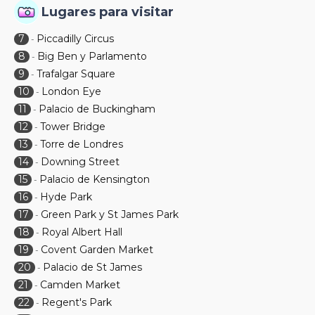
Lugares para visitar
7
Piccadilly Circus
-
8
Big Ben y Parlamento
-
9
Trafalgar Square
-
10
London Eye
-
11
Palacio de Buckingham
-
12
Tower Bridge
-
13
Torre de Londres
-
14
Downing Street
-
15
Palacio de Kensington
-
16
Hyde Park
-
17
Green Park y St James Park
-
18
Royal Albert Hall
-
19
Covent Garden Market
-
20
Palacio de St James
-
21
Camden Market
-
22
Regent's Park
-