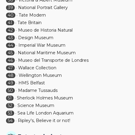
38
Victoria & Albert Museum
-
39
National Portrait Gallery
-
40
Tate Modern
-
41
Tate Britain
-
42
Museo de Historia Natural
-
43
Design Museum
-
44
Imperial War Museum
-
45
National Maritime Museum
-
46
Museo del Transporte de Londres
-
47
Wallace Collection
-
48
Wellington Museum
-
49
HMS Belfast
-
50
Madame Tussauds
-
51
Sherlock Holmes Museum
-
52
Science Museum
-
53
Sea Life London Aquarium
-
54
Ripley's, Believe it or not!
-