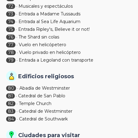
72
Musicales y espectáculos
-
73
Entrada a Madame Tussauds
-
74
Entrada al Sea Life Aquarium
-
75
Entrada Ripley's, Believe it or not!
-
76
The Shard sin colas
-
77
Vuelo en helicópetero
-
78
Vuelo privado en helicóptero
-
79
Entrada a Legoland con transporte
-
Edificios religiosos
80
Abadía de Westminster
-
81
Catedral de San Pablo
-
82
Temple Church
-
83
Catedral de Westminster
-
84
Catedral de Southwark
-
Ciudades para visitar