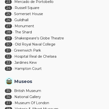
23
Mercado de Portobello
-
24
Russell Square
-
25
Somerset House
-
26
Guildhall
-
27
Monument
-
28
The Shard
-
29
Shakespeare's Globe Theatre
-
30
Old Royal Naval College
-
31
Greenwich Park
-
32
Hospital Real de Chelsea
-
33
Jardines Kew
-
34
Hampton Court
-
Museos
35
British Museum
-
36
National Gallery
-
37
Museum Of London
-