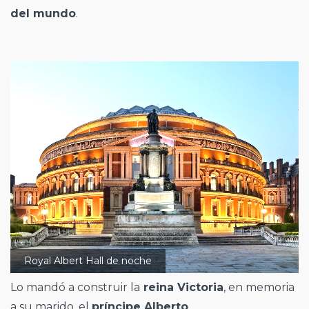
del mundo
.
Royal Albert Hall de noche
Lo mandó a construir la
reina Victoria
, en memoria
a su marido, el
príncipe Alberto
.