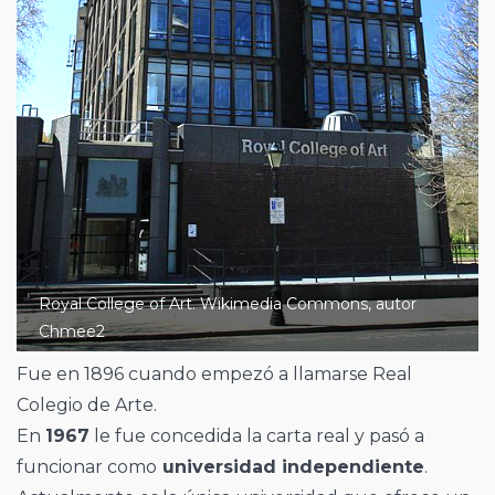
Royal College of Art. Wikimedia Commons, autor
Chmee2
Fue en 1896 cuando empezó a llamarse Real
Colegio de Arte.
En
1967
le fue concedida la carta real y pasó a
funcionar como
universidad independiente
.