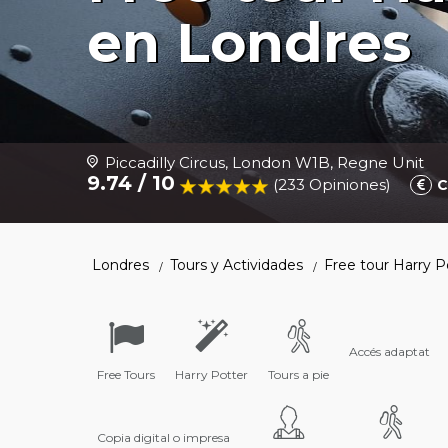
en Londres
Piccadilly Circus, London W1B, Regne Unit
9.74 / 10
(233 Opiniones
)
C
Londres
Tours y Actividades
Free tour Harry P
Accés adaptat
Free Tours
Harry Potter
Tours a pie
Copia digital o impresa