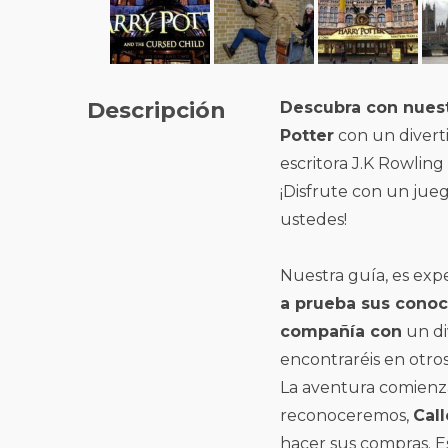
Descripción
Descubra con nuest
Potter
con un diverti
escritora J.K Rowlin
¡Disfrute con un jue
ustedes!
Nuestra guía, es exp
a prueba sus cono
compañía con
un di
encontraréis en otros
La aventura comienza
reconoceremos,
Cal
hacer sus compras. Es