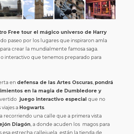
ro Free tour el mágico universo de Harry
do paseo por los lugares que inspiraron amla
g para crear la mundialmente famosa saga.
go interactivo que tenemos preparado para
erta en
defensa de las Artes Oscuras
,
pondrá
cimientos en la magia de Dumbledore y
vertido
juego interactivo especial
que no
 viajes a
Hogwarts
.
 recorriendo una calle que a primera vista
lejón Diagón
, a donde acuden los magos para
 esa estrecha callejuela están la tienda de