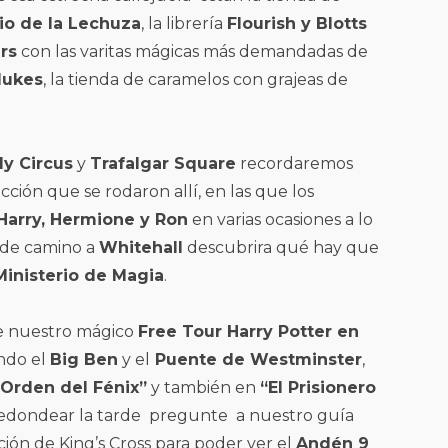
o de la Lechuza
, la librería
Flourish y Blotts
rs
con las varitas mágicas más demandadas de
ukes
, la tienda de caramelos con grajeas de
ly Circus
y
Trafalgar Square
recordaremos
ción que se rodaron allí, en las que los
arry, Hermione y Ron
en varias ocasiones a lo
Y de camino a
Whitehall
descubrira qué hay que
Ministerio de Magia
.
e nuestro mágico
Free Tour Harry Potter en
ndo el
Big Ben
y el
Puente de Westminster
,
“Orden del Fénix”
y también en
“El Prisionero
 redondear la tarde pregunte a nuestro guía
ción de King’s Cross para poder ver el
Andén 9