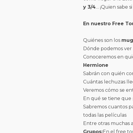
y 3/4
… ¡Quien sabe si
En nuestro Free To
Quiénes son los
mug
Dónde podemos ver a
Conoceremos en quié
Hermione
Sabrán con quién c
Cuántas lechuzas lle
Veremos cómo se ent
En qué se tiene que 
Sabremos cuantos pa
todas las películas
Entre otras muchas a
Grupos:
En el free t