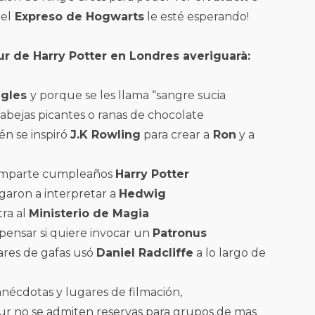
 el
Expreso de Hogwarts
le esté esperando!
ur de Harry Potter en Londres averiguarà:
gles
y porque se les llama “sangre sucia
bejas picantes o ranas de chocolate
n se inspiró
J.K Rowling
para crear a
Ron
y a
omparte cumpleaños
Harry Potter
garon a interpretar a
Hedwig
ra al
Ministerio de Magia
pensar si quiere invocar un
Patronus
res de gafas usó
Daniel Radcliffe
a lo largo de
nécdotas y lugares de filmación,
our no se admiten reservas para grupos de mas