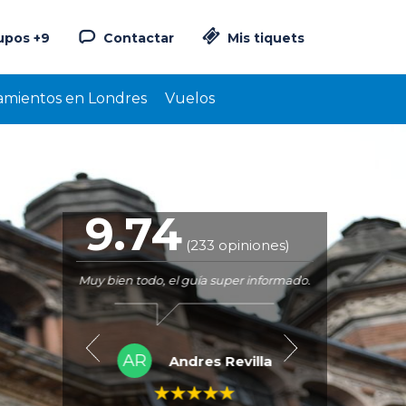
upos +9
Contactar
Mis tiquets
amientos en Londres
Vuelos
9.74
(233 opiniones)
 la familia.
Muy bien todo, el guía super informado.
Muy buen gu
muchas 
AR
Ruiz
Andres Revilla
MA