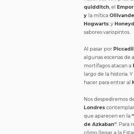
quidditch
, el
Empori
y
la mítica
Ollivande
Hogwarts
; y
Honeyd
sabores variopintos.
Al pasar por
Piccadil
algunas escenas de ac
mortífagos atacan a
H
largo de la historia. 
hacer para entrar al
Nos despediremos d
Londres
contempla
que aparecen en la
de Azkaban”
. Para
cómo llegar a la Esta