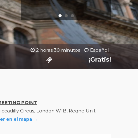
2 horas 30 minutos
Español
¡Gratis!
MEETING POINT
iccadilly Circus, London W1B, Regne Unit
er en el mapa →