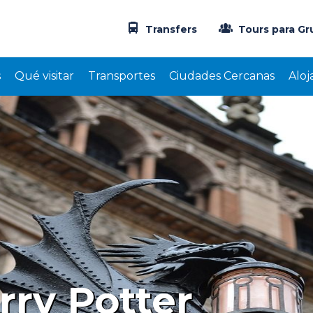
Transfers
Tours para Gr
s
Qué visitar
Transportes
Ciudades Cercanas
Aloj
Super divertido, para toda
CR
Candela 
rry Potter