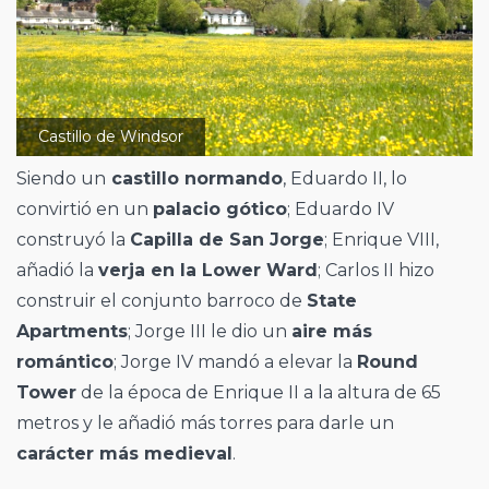
Castillo de Windsor
Siendo un
castillo normando
, Eduardo II, lo
convirtió en un
palacio gótico
; Eduardo IV
construyó la
Capilla de San Jorge
; Enrique VIII,
añadió la
verja en la Lower Ward
; Carlos II hizo
construir el conjunto barroco de
State
Apartments
; Jorge III le dio un
aire más
romántico
; Jorge IV mandó a elevar la
Round
Tower
de la época de Enrique II a la altura de 65
metros y le añadió más torres para darle un
carácter más medieval
.