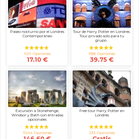
Paseo nocturno por el Londres
Tour de Harry Potter en Londres.
Contemporáneo
Tour privado solo para tu
grupo..
920 Opiniones
988 Opiniones
17.10 €
39.75 €
Excursión a Stonehenge,
Free tour Harry Potter en
Windsor y Bath con entradas
Londres
opcionales
11244 Opiniones
233 Opiniones
146.60 €
Gratis