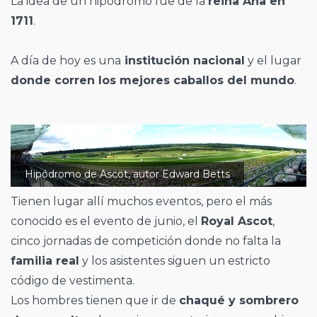
La idea de un hipódromo fue de la
reina Ana en
1711
.
A día de hoy es una
institución nacional
y el lugar
donde corren los mejores caballos del mundo
.
Hipódromo de Ascot, autor Edward Betts
Tienen lugar allí muchos eventos, pero el más
conocido es el evento de junio, el
Royal Ascot
,
cinco jornadas de competición donde no falta la
familia real
y los asistentes siguen un estricto
código de vestimenta.
Los hombres tienen que ir de
chaqué y sombrero