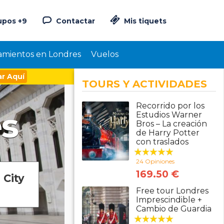
upos +9
Contactar
Mis tiquets
amientos en Londres
Vuelos
r Aquí
TOURS Y ACTIVIDADES
Recorrido por los
es
Estudios Warner
Bros – La creación
de Harry Potter
con traslados
24 Opiniones
169.50 €
 City
Free tour Londres
Imprescindible +
Cambio de Guardia