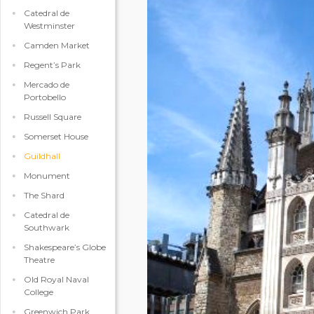
Catedral de
Westminster
Camden Market
Regent’s Park
Mercado de
Portobello
Russell Square
Somerset House
Guildhall
Monument
The Shard
Catedral de
Southwark
Shakespeare’s Globe
Theatre
Old Royal Naval
College
Greenwich Park