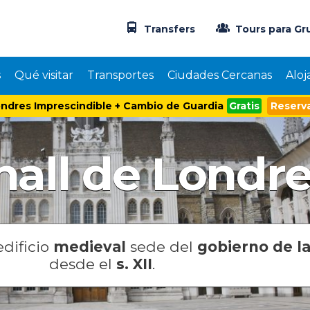
Transfers
Tours para Gr
s
Qué visitar
Transportes
Ciudades Cercanas
Aloj
ndres Imprescindible + Cambio de Guardia
Gratis
Reserva
hall de Londr
dificio
medieval
sede del
gobierno de la
desde el
s. XII
.