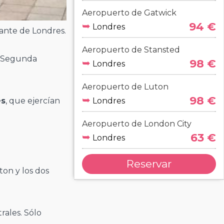
Aeropuerto de Gatwick
➥
94 €
Londres
nante de Londres.
Aeropuerto de Stansted
a Segunda
➥
98 €
Londres
Aeropuerto de Luton
➥
98 €
Londres
es
, que ejercían
Aeropuerto de London City
➥
63 €
Londres
Reservar
ton y los dos
trales. Sólo