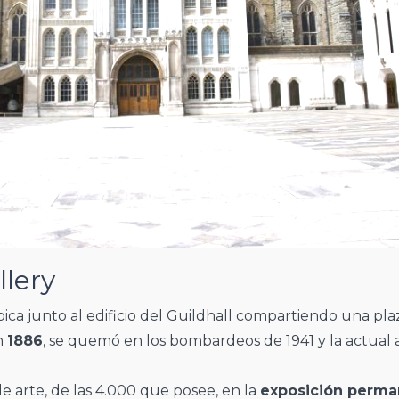
llery
ica junto al edificio del Guildhall compartiendo una pla
en
1886
, se quemó en los bombardeos de 1941 y la actual 
 arte, de las 4.000 que posee, en la
exposición perma