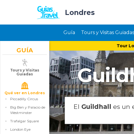
Londres
Guía
Tours y Visitas Guiada
Tour Lo
GUÍA
Guild
Tours y Visitas
Guiadas
Qué ver en Londres
Piccadilly Circus
El
Guildhall
es un e
Big Ben y Palacio de
Westminster
Trafalgar Square
London Eye