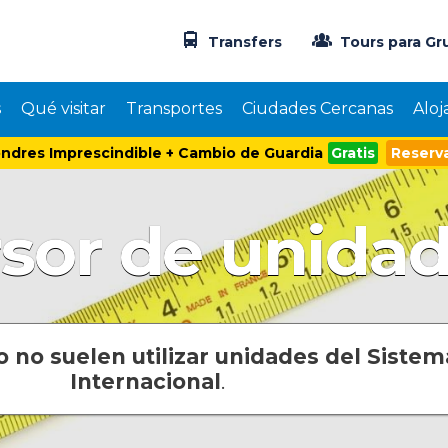
Transfers
Tours para Gr
s
Qué visitar
Transportes
Ciudades Cercanas
Aloj
ndres Imprescindible + Cambio de Guardia
Gratis
Reserva
sor de unida
 no suelen utilizar unidades del Sistem
Internacional
.