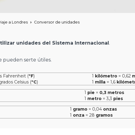
viaje a Londres
Conversor de unidades
ilizar unidades del Sistema Internacional
.
 pueden serte útiles.
os Fahrenheit (
ºF
)
1
kilómetro
= 0,62
m
 grados Celsius (
ºC
)
1
milla
= 1,6
kilómet
1
pie
=
0,3 metros
1
metro
= 3,3
pies
1
gramo
= 0,04
onzas
1
onza
= 28
gramos