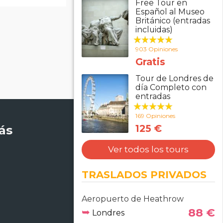
Free Tour en
Español al Museo
Británico (entradas
incluidas)
903 Opiniones
Gratis
Tour de Londres de
día Completo con
entradas
169 Opiniones
ás
125 €
Métodos de pago
Ver todos los tours
Pago seguro
TRASLADOS PRIVADOS
Aeropuerto de Heathrow
➥
88 €
Londres