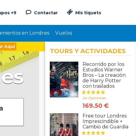
upos +9
Contactar
Mis tiquets
amientos en Londres
Vuelos
r Aquí
TOURS Y ACTIVIDADES
Recorrido por los
des
Estudios Warner
Bros – La creación
de Harry Potter
con traslados
24 Opiniones
169.50 €
a
Free tour Londres
Imprescindible +
Cambio de Guardia