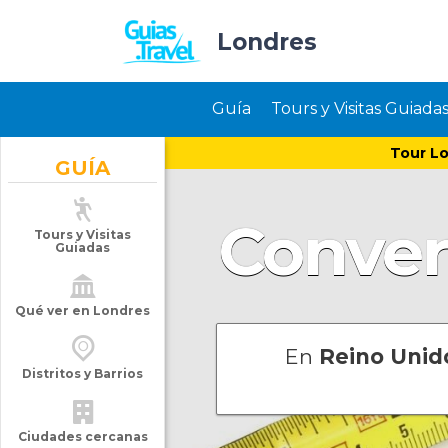
Londres
Guía
Tours y Visitas Guiada
Tour Lo
GUÍA
Conver
Tours y Visitas
Guiadas
Qué ver en Londres
En
Reino Unido
Distritos y Barrios
Ciudades cercanas