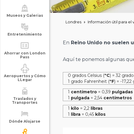
Museos y Galerias
Londres
Información útil para el 
Entretenimiento
En
Reino Unido no suelen ut
Ahorrar con London
Pass
Aquí te ponemos algunas que
0 grados Celsius (
ºC
) = 32 grad
Aeropuertos y Cómo
LLegar
1 grado Fahrenheit (
ºF
) = -17,22
1
centímetro
= 0,39
pulgadas
1
pulgada
= 2,54
centímetros
Traslados y
Transportes
1
kilo
= 2,2
libras
1
libra
= 0,45
kilos
Dónde Alojarse