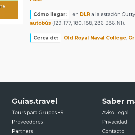
ime
Cómo llegar:
en
DLR
a la estación Cutty
autobús
(129, 177, 180, 188, 286, 386, N1).
Cerca de:
Old Royal Naval College
,
Gr
Guias.travel
Saber m
Tours para Grupos +9
Aviso Legal
Proveedores
Privacidad
Partners
Contacto