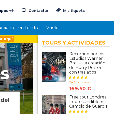
upos +9
Contactar
Mis tiquets
amientos en Londres
Vuelos
r Aquí
TOURS Y ACTIVIDADES
Recorrido por los
Estudios Warner
Bros – La creación
s
de Harry Potter
con traslados
24 Opiniones
169.50 €
Free tour Londres
 del
Imprescindible +
Cambio de Guardia