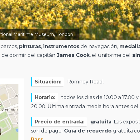
ational Maritime Museum, London
barcos,
pinturas
,
instrumentos
de navegación,
medall
o de dormir del capitán
James Cook
, el uniforme del
alm
Situación:
Romney Road.
Horario:
todos los días de 10.00 a 17.00 y
20.00. Última entrada media hora antes del 
Precio de entrada:
gratuita
. Las expos
son de pago.
Guía de recuerdo
gratuita c
Pass
.