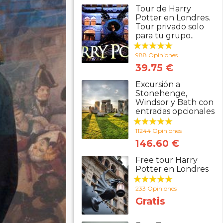
Tour de Harry
Potter en Londres.
Tour privado solo
para tu grupo..
988 Opiniones
39.75 €
Excursión a
Stonehenge,
Windsor y Bath con
entradas opcionales
11244 Opiniones
146.60 €
Free tour Harry
Potter en Londres
233 Opiniones
Gratis