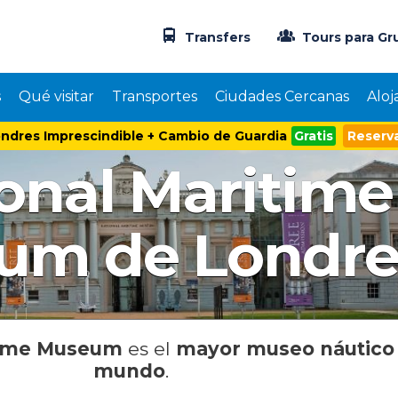
Transfers
Tours para Gr
s
Qué visitar
Transportes
Ciudades Cercanas
Aloj
ndres Imprescindible + Cambio de Guardia
Gratis
Reserva
onal Maritime
um de Londre
time Museum
es el
mayor museo náutico
mundo
.