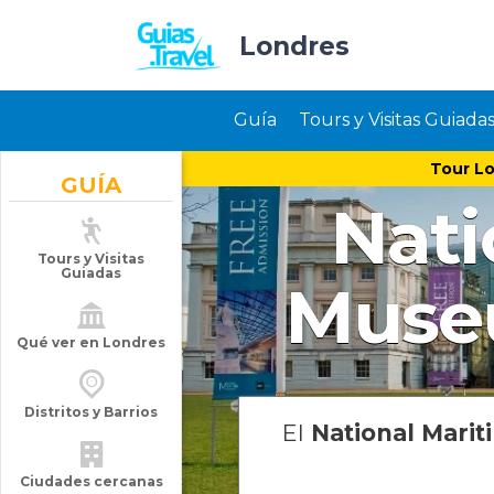
Londres
Guía
Tours y Visitas Guiada
Tour Lo
GUÍA
Nati
Tours y Visitas
Guiadas
Muse
Qué ver en Londres
Distritos y Barrios
El
National Mari
Ciudades cercanas