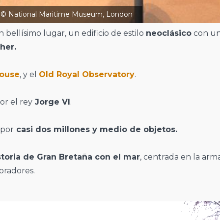
n © National Maritime Museum, London
n bellísimo lugar, un edificio de estilo
neoclásico
con u
her.
House
, y el
Old Royal Observatory
.
or el rey
Jorge VI
.
 por
casi dos millones y medio de objetos.
toria de Gran Bretaña con el mar
, centrada en la ar
oradores.