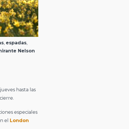
as
,
espadas
,
irante Nelson
 jueves hasta las
cierre.
iciones especiales
on el
London