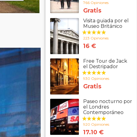
766 Opiniones
Gratis
Visita guiada por el
Museo Británico
223 Opiniones
16 €
Free Tour de Jack
el Destripador
930 Opiniones
Gratis
Paseo nocturno por
el Londres
Contemporáneo
920 Opiniones
17.10 €