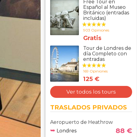
Free Tour en
Español al Museo
Británico (entradas
incluidas)
903 Opiniones
Gratis
Tour de Londres de
día Completo con
entradas
169 Opiniones
125 €
Ver todos los tours
TRASLADOS PRIVADOS
Aeropuerto de Heathrow
➥
88 €
Londres