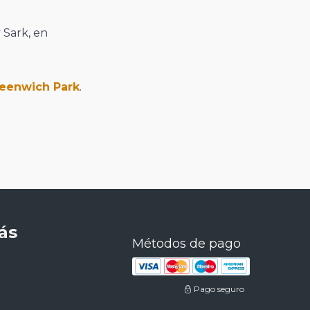
 Sark, en
eenwich Park
.
ás
Métodos de pago
Pago seguro