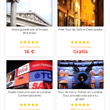
Visita guiada por el Museo
Free Tour de Jack el Destripador
Británico
223 Opiniones
930 Opiniones
16 €
Gratis
Paseo nocturno por el Londres
Tour de Harry Potter en Londres.
Contemporáneo
Tour privado solo para tu
grupo..
920 Opiniones
988 Opiniones