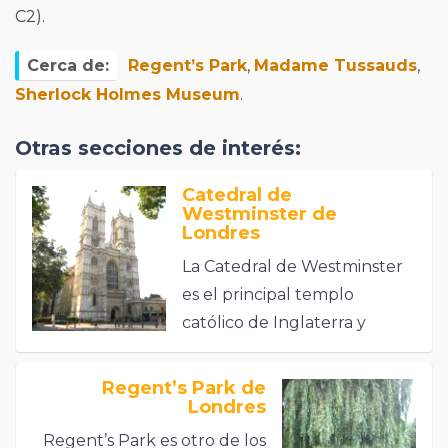
C2).
Cerca de:
Regent’s Park
,
Madame Tussauds
,
Sherlock Holmes Museum
.
Otras secciones de interés:
Catedral de
Westminster de
Londres
La Catedral de Westminster
es el principal templo
católico de Inglaterra y
Gales, la iglesia
metropolitana y la sede de la
Regent’s Park de
Londres
Archidiócesis de
Westminster.
Regent’s Park es otro de los