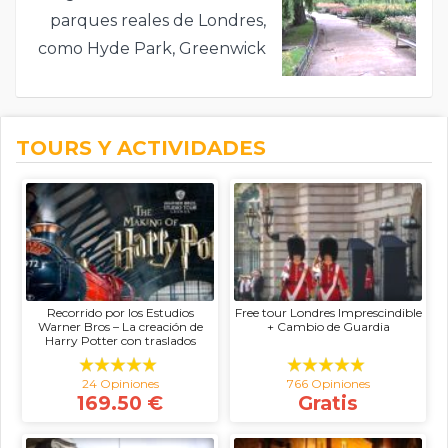
parques reales de Londres,
como Hyde Park, Greenwick
Park, Richmond Park,
Kensington Gardens, Green
Park y St James’s Park.
TOURS Y ACTIVIDADES
Recorrido por los Estudios
Free tour Londres Imprescindible
Warner Bros – La creación de
+ Cambio de Guardia
Harry Potter con traslados
24 Opiniones
766 Opiniones
169.50 €
Gratis