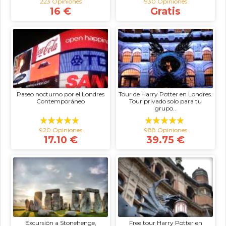
223 Opiniones
930 Opiniones
16 €
Gratis
Paseo nocturno por el Londres
Tour de Harry Potter en Londres.
Contemporáneo
Tour privado solo para tu
grupo..
920 Opiniones
988 Opiniones
17.10 €
39.75 €
Excursión a Stonehenge,
Free tour Harry Potter en