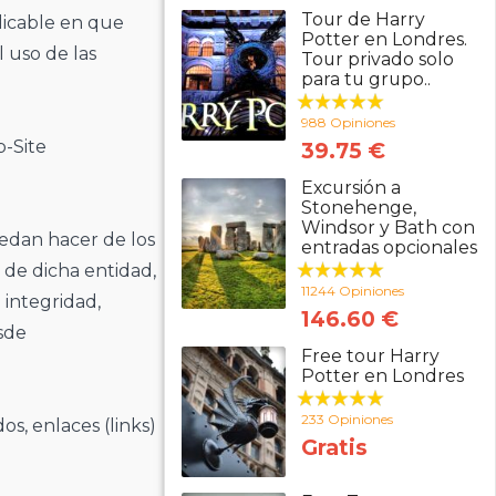
Tour de Harry
licable en que
Potter en Londres.
l uso de las
Tour privado solo
para tu grupo..
988 Opiniones
b-Site
39.75 €
Excursión a
Stonehenge,
Windsor y Bath con
edan hacer de los
entradas opcionales
de dicha entidad,
11244 Opiniones
 integridad,
146.60 €
sde
Free tour Harry
Potter en Londres
233 Opiniones
os, enlaces (links)
Gratis