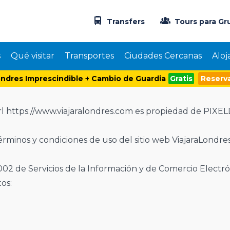
Transfers
Tours para Gr
s
Qué visitar
Transportes
Ciudades Cercanas
Aloj
ndres Imprescindible + Cambio de Guardia
Gratis
Reserva
url https://www.viajaralondres.com es propiedad de PIXE
érminos y condiciones de uso del sitio web ViajaraLondre
2 de Servicios de la Información y de Comercio Electrón
os: