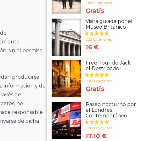
766 Opiniones
Gratis
Visita guiada por el
Museo Británico
 de
223 Opiniones
tamiento
16 €
ón, sin el permiso
Free Tour de Jack
el Destripador
edan producirse,
930 Opiniones
la información y de
Gratis
través de
rceros, no
Paseo nocturno por
el Londres
 hace responsable
Contemporáneo
rivarse de dicha
920 Opiniones
17.10 €