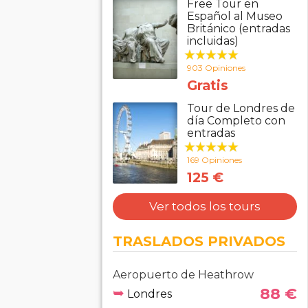
Free Tour en
Español al Museo
Británico (entradas
incluidas)
903 Opiniones
Gratis
Tour de Londres de
día Completo con
entradas
169 Opiniones
125 €
Ver todos los tours
TRASLADOS PRIVADOS
Aeropuerto de Heathrow
➥
88 €
Londres