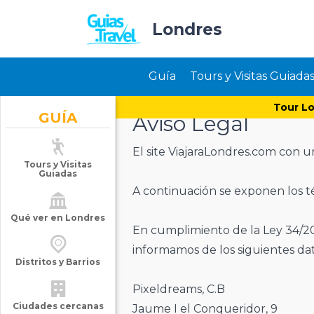
Londres
Guía
Tours y Visitas Guiada
Tour Lo
GUÍA
Aviso Legal
El site ViajaraLondres.com con 
Tours y Visitas
Guiadas
A continuación se exponen los t
Qué ver en Londres
En cumplimiento de la Ley 34/200
informamos de los siguientes dat
Distritos y Barrios
Pixeldreams, C.B
Ciudades cercanas
Jaume I el Conqueridor, 9