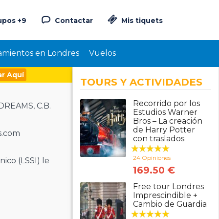
upos +9
Contactar
Mis tiquets
amientos en Londres
Vuelos
r Aquí
TOURS Y ACTIVIDADES
Recorrido por los
LDREAMS, C.B.
Estudios Warner
Bros – La creación
de Harry Potter
s.com
con traslados
24 Opiniones
ico (LSSI) le
169.50 €
Free tour Londres
Imprescindible +
Cambio de Guardia