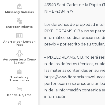
43540 Sant Carles de la Ràpita (
NIF E-43841477
Museos y Galerias
Los derechos de propiedad intele
Entretenimiento
PIXELDREAMS, C.B y no se permite
informático, su distribución, su 
Ahorrar con London
previo y por escrito de su titul
Pass
– PIXELDREAMS, C.B. no será res
Aeropuertos y Cómo
LLegar
ni de los defectos técnicos, cua
las materias contenidas en su web
https://www.florencia.travel, acc
Traslados y
Transportes
pertenecen ni se encuentran baj
ni de la información contenida e
Dónde Alojarse
información.