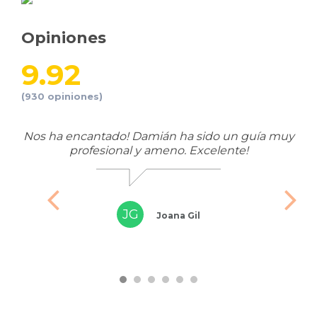
Opiniones
9.92
(930 opiniones)
meno
Nos ha encantado! Damián ha sido un guía muy
profesional y ameno. Excelente!
mi
JG
Joana Gil