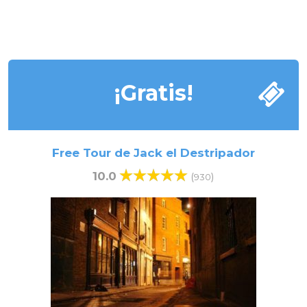
¡Gratis!
Free Tour de Jack el Destripador
10.0
(
)
930