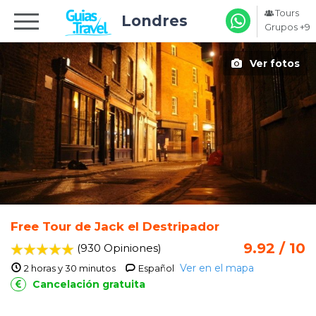
Tours
Londres
Grupos +9
Ver fotos
Free Tour de Jack el Destripador
9.92 / 10
(930 Opiniones
)
Ver en el mapa
2 horas y 30 minutos
Español
Cancelación gratuita