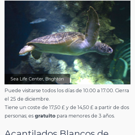
Sea Life Center, Brighton
Puede visitarse todos los días de 10.00 a 17.00. Cierra
el 25 de diciembre.
Tiene un coste de 17,50 £ y de 14,50 £ a partir de dos
personas; es
gratuito
para menores de 3 años.
Acantilados Blancos de