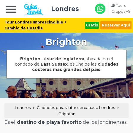
Tours
Londres
Grupos +9
Tour Londres Imprescindible +
Gratis
Reservar Aquí
Cambio de Guardia
Brighton
Brighton
, al
sur de Inglaterra
ubicada en el
condado de
East Sussex
, es una de las
ciudades
costeras más grandes del país
.
Londres
Ciudades para visitar cercanas a Londres
Brighton
Es el
destino de playa favorito
de los londinenses.