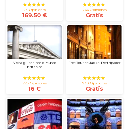
24 Opiniones
766 Opiniones
169.50 €
Gratis
Visita guiada por el Museo
Free Tour de Jack el Destripador
Británico
223 Opiniones
930 Opiniones
16 €
Gratis