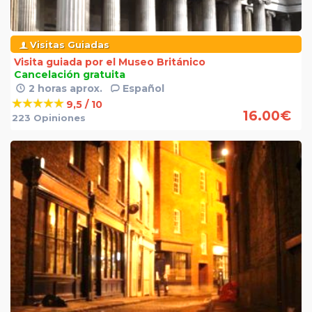
Visitas Guiadas
Visita guiada por el Museo Británico
Cancelación gratuita
2 horas aprox.
Español
9,5 / 10
16.00
€
223 Opiniones