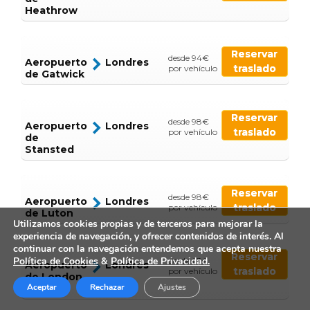
Heathrow
Reservar
desde 94€
Aeropuerto
Londres
traslado
por vehículo
de Gatwick
Reservar
desde 98€
Aeropuerto
Londres
traslado
por vehículo
de
Stansted
Reservar
desde 98€
Aeropuerto
Londres
traslado
por vehículo
de Luton
Utilizamos cookies propias y de terceros para mejorar la
experiencia de navegación, y ofrecer contenidos de interés. Al
continuar con la navegación entendemos que acepta nuestra
Reservar
Política de Cookies
&
Política de Privacidad.
desde 63€
Aeropuerto
Londres
traslado
por vehículo
de London
Aceptar
Rechazar
Ajustes
City