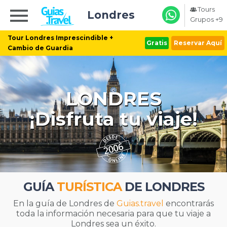
Tours
Londres
Grupos +9
Tour Londres Imprescindible +
Gratis
Reservar Aquí
Cambio de Guardia
LONDRES
¡Disfruta tu viaje!
GUÍA
TURÍSTICA
DE LONDRES
En la guía de Londres de
Guias.travel
encontrarás
toda la información necesaria para que tu viaje a
Londres sea un éxito.