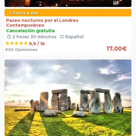
Tours a pie
Paseo nocturno por el Londres
Contemporáneo
Cancelación gratuita
2 horas 30 minutos
Español
9,9 / 10
17.00
€
920 Opiniones