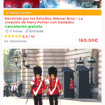
Harry Potter
Recorrido por los Estudios Warner Bros – La
creación de Harry Potter con traslados
Cancelación gratuita
7 horas
Entrada
9,5 / 10
169.00
€
24 Opiniones