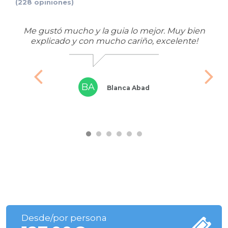
(228 opiniones)
 Y
Me gustó mucho y la guia lo mejor. Muy bien
Tod
os
explicado y con mucho cariño, excelente!
BA
Blanca Abad
Desde/por persona