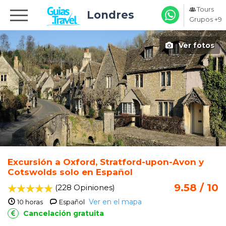
Tours
Londres
Grupos +9
Ver fotos
Excursión a Oxford, Stratford-upon-Avon y
Cotswolds solo en Español
9.58 / 10
(228 Opiniones
)
Ver en el mapa
10 horas
Español
Cancelación gratuita