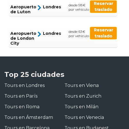
Reservar
desde 98€
Aeropuerto
Londres
traslado
por vehículo
de Luton
Reservar
desde 63€
Aeropuerto
Londres
traslado
por vehículo
de London
City
Top 25 ciudades
Tours en Londres
Tours en Viena
Tours en París
Tours en Zurich
Tours en Roma
Tours en Milán
Tours en Ámsterdam
Tours en Venecia
Tours en Barcelona
Tours en Budapest