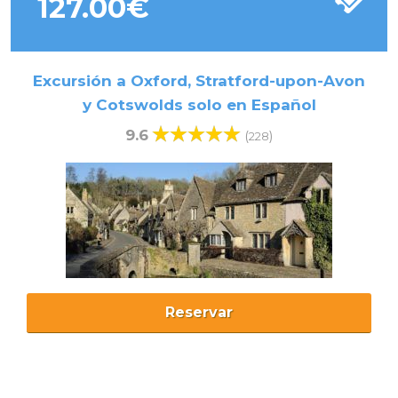
127.00
€
Excursión a Oxford, Stratford-upon-Avon
y Cotswolds solo en Español
9.6
(
)
228
Reservar