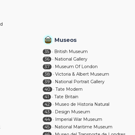
nd
Museos
35
British Museum
-
36
National Gallery
-
37
Museum Of London
-
38
Victoria & Albert Museum
-
39
National Portrait Gallery
-
40
Tate Modern
-
41
Tate Britain
-
42
Museo de Historia Natural
-
43
Design Museum
-
44
Imperial War Museum
-
k
45
National Maritime Museum
-
46
Museo del Transporte de Londres
-