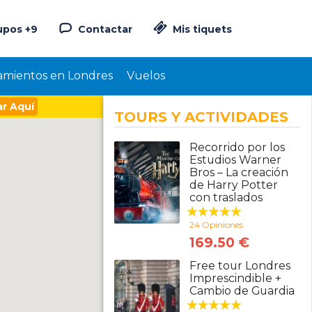
upos +9
Contactar
Mis tiquets
amientos en Londres
Vuelos
r Aquí
TOURS Y ACTIVIDADES
Recorrido por los
Estudios Warner
Bros – La creación
de Harry Potter
con traslados
24 Opiniones
169.50 €
Free tour Londres
Imprescindible +
Cambio de Guardia