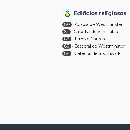
Edificios religiosos
80
Abadía de Westminster
-
81
Catedral de San Pablo
-
82
Temple Church
-
83
Catedral de Westminster
-
84
Catedral de Southwark
-