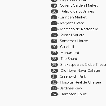
19
Covent Garden Market
-
20
Palacio de St James
-
21
Camden Market
-
22
Regent's Park
-
23
Mercado de Portobello
-
24
Russell Square
-
25
Somerset House
-
26
Guildhall
-
27
Monument
-
28
The Shard
-
29
Shakespeare's Globe Theat
-
30
Old Royal Naval College
-
31
Greenwich Park
-
32
Hospital Real de Chelsea
-
33
Jardines Kew
-
34
Hampton Court
-