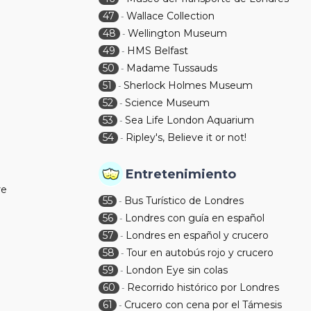
47
Wallace Collection
-
48
Wellington Museum
-
49
HMS Belfast
-
50
Madame Tussauds
-
51
Sherlock Holmes Museum
-
52
Science Museum
-
53
Sea Life London Aquarium
-
54
Ripley's, Believe it or not!
-
Entretenimiento
re
55
Bus Turístico de Londres
-
56
Londres con guía en español
-
57
Londres en español y crucero
-
58
Tour en autobús rojo y crucero
-
59
London Eye sin colas
-
60
Recorrido histórico por Londres
-
61
Crucero con cena por el Támesis
-