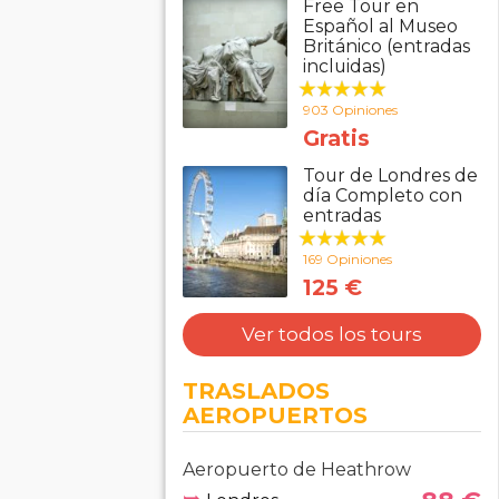
Free Tour en
Español al Museo
Británico (entradas
incluidas)
903 Opiniones
Gratis
Tour de Londres de
día Completo con
entradas
169 Opiniones
125 €
Ver todos los tours
TRASLADOS
AEROPUERTOS
Aeropuerto de Heathrow