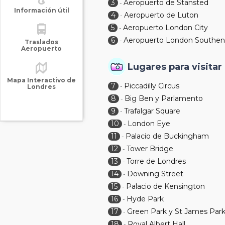
3
Aeropuerto de Stansted
-
Información útil
4
Aeropuerto de Luton
-
5
Aeropuerto London City
-
6
Aeropuerto London Southe
-
Traslados
Aeropuerto
Lugares para visitar
Mapa Interactivo de
7
Piccadilly Circus
-
Londres
8
Big Ben y Parlamento
-
9
Trafalgar Square
-
10
London Eye
-
11
Palacio de Buckingham
-
12
Tower Bridge
-
13
Torre de Londres
-
14
Downing Street
-
15
Palacio de Kensington
-
16
Hyde Park
-
17
Green Park y St James Par
-
18
Royal Albert Hall
-