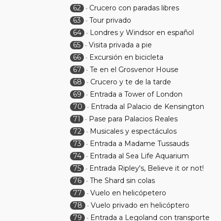
62
Crucero con paradas libres
-
63
Tour privado
-
64
Londres y Windsor en español
-
65
Visita privada a pie
-
66
Excursión en bicicleta
-
67
Te en el Grosvenor House
-
68
Crucero y te de la tarde
-
69
Entrada a Tower of London
-
70
Entrada al Palacio de Kensington
-
71
Pase para Palacios Reales
-
72
Musicales y espectáculos
-
73
Entrada a Madame Tussauds
-
74
Entrada al Sea Life Aquarium
-
75
Entrada Ripley's, Believe it or not!
-
76
The Shard sin colas
-
77
Vuelo en helicópetero
-
78
Vuelo privado en helicóptero
-
79
Entrada a Legoland con transporte
-