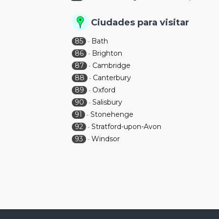
Ciudades para visitar
85
Bath
-
86
Brighton
-
87
Cambridge
-
88
Canterbury
-
89
Oxford
-
90
Salisbury
-
91
Stonehenge
-
92
Stratford-upon-Avon
-
93
Windsor
-