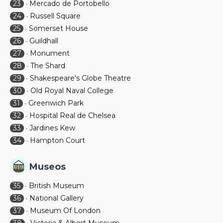
23
Mercado de Portobello
-
24
Russell Square
-
25
Somerset House
-
26
Guildhall
-
27
Monument
-
28
The Shard
-
29
Shakespeare's Globe Theatre
-
30
Old Royal Naval College
-
31
Greenwich Park
-
32
Hospital Real de Chelsea
-
33
Jardines Kew
-
34
Hampton Court
-
Museos
35
British Museum
-
36
National Gallery
-
37
Museum Of London
-