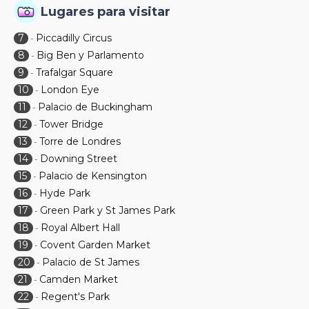
Lugares para visitar
7
Piccadilly Circus
-
8
Big Ben y Parlamento
-
9
Trafalgar Square
-
10
London Eye
-
11
Palacio de Buckingham
-
12
Tower Bridge
-
13
Torre de Londres
-
14
Downing Street
-
15
Palacio de Kensington
-
16
Hyde Park
-
17
Green Park y St James Park
-
18
Royal Albert Hall
-
19
Covent Garden Market
-
20
Palacio de St James
-
21
Camden Market
-
22
Regent's Park
-