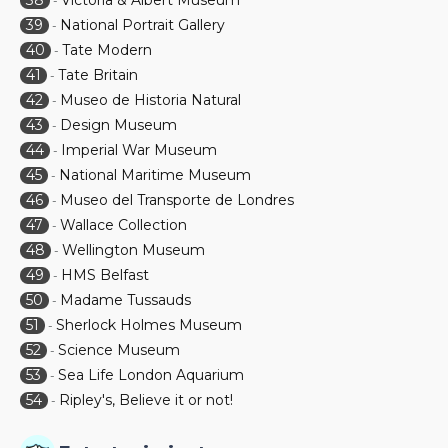
38
Victoria & Albert Museum
-
39
National Portrait Gallery
-
40
Tate Modern
-
41
Tate Britain
-
42
Museo de Historia Natural
-
43
Design Museum
-
44
Imperial War Museum
-
45
National Maritime Museum
-
46
Museo del Transporte de Londres
-
47
Wallace Collection
-
48
Wellington Museum
-
49
HMS Belfast
-
50
Madame Tussauds
-
51
Sherlock Holmes Museum
-
52
Science Museum
-
53
Sea Life London Aquarium
-
54
Ripley's, Believe it or not!
-