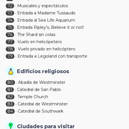
72
Musicales y espectáculos
-
73
Entrada a Madame Tussauds
-
74
Entrada al Sea Life Aquarium
-
75
Entrada Ripley's, Believe it or not!
-
76
The Shard sin colas
-
77
Vuelo en helicópetero
-
78
Vuelo privado en helicóptero
-
79
Entrada a Legoland con transporte
-
Edificios religiosos
80
Abadía de Westminster
-
81
Catedral de San Pablo
-
82
Temple Church
-
83
Catedral de Westminster
-
84
Catedral de Southwark
-
Ciudades para visitar