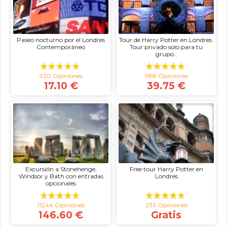
Paseo nocturno por el Londres
Tour de Harry Potter en Londres.
Contemporáneo
Tour privado solo para tu
grupo..
920 Opiniones
988 Opiniones
17.10 €
39.75 €
Excursión a Stonehenge,
Free tour Harry Potter en
Windsor y Bath con entradas
Londres
opcionales
11244 Opiniones
233 Opiniones
146.60 €
Gratis