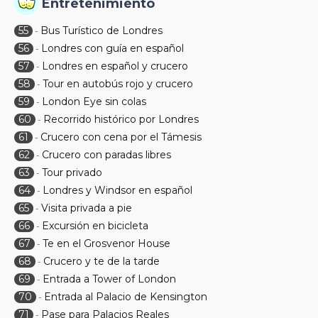
Entretenimiento
55
Bus Turístico de Londres
-
56
Londres con guía en español
-
57
Londres en español y crucero
-
58
Tour en autobús rojo y crucero
-
59
London Eye sin colas
-
60
Recorrido histórico por Londres
-
61
Crucero con cena por el Támesis
-
62
Crucero con paradas libres
-
63
Tour privado
-
64
Londres y Windsor en español
-
65
Visita privada a pie
-
66
Excursión en bicicleta
-
67
Te en el Grosvenor House
-
68
Crucero y te de la tarde
-
69
Entrada a Tower of London
-
70
Entrada al Palacio de Kensington
-
71
Pase para Palacios Reales
-