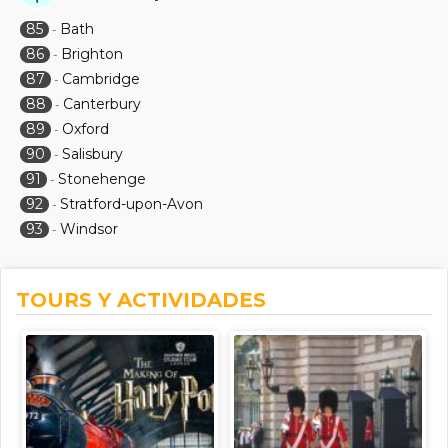
85
Bath
-
86
Brighton
-
87
Cambridge
-
88
Canterbury
-
89
Oxford
-
90
Salisbury
-
91
Stonehenge
-
92
Stratford-upon-Avon
-
93
Windsor
-
TOURS Y ACTIVIDADES