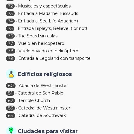
72
Musicales y espectáculos
-
73
Entrada a Madame Tussauds
-
74
Entrada al Sea Life Aquarium
-
75
Entrada Ripley's, Believe it or not!
-
76
The Shard sin colas
-
77
Vuelo en helicópetero
-
78
Vuelo privado en helicóptero
-
79
Entrada a Legoland con transporte
-
Edificios religiosos
80
Abadía de Westminster
-
81
Catedral de San Pablo
-
82
Temple Church
-
83
Catedral de Westminster
-
84
Catedral de Southwark
-
Ciudades para visitar