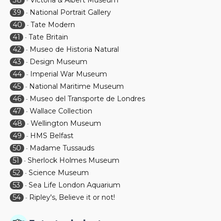
38
Victoria & Albert Museum
-
39
National Portrait Gallery
-
40
Tate Modern
-
41
Tate Britain
-
42
Museo de Historia Natural
-
43
Design Museum
-
44
Imperial War Museum
-
45
National Maritime Museum
-
46
Museo del Transporte de Londres
-
47
Wallace Collection
-
48
Wellington Museum
-
49
HMS Belfast
-
50
Madame Tussauds
-
51
Sherlock Holmes Museum
-
52
Science Museum
-
53
Sea Life London Aquarium
-
54
Ripley's, Believe it or not!
-