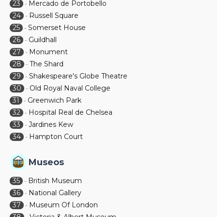
23
Mercado de Portobello
-
24
Russell Square
-
25
Somerset House
-
26
Guildhall
-
27
Monument
-
28
The Shard
-
29
Shakespeare's Globe Theatre
-
30
Old Royal Naval College
-
31
Greenwich Park
-
32
Hospital Real de Chelsea
-
33
Jardines Kew
-
34
Hampton Court
-
Museos
35
British Museum
-
36
National Gallery
-
37
Museum Of London
-