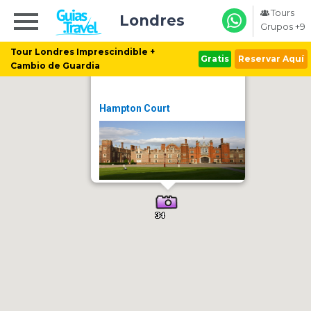
Tours
Londres
Grupos +9
Tour Londres Imprescindible +
Gratis
Reservar Aquí
Cambio de Guardia
Hampton Court