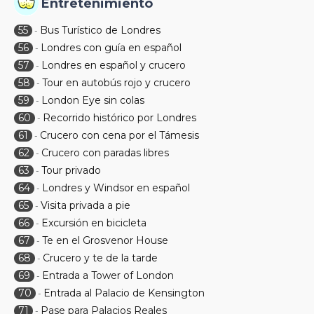
Entretenimiento
55
Bus Turístico de Londres
-
56
Londres con guía en español
-
57
Londres en español y crucero
-
58
Tour en autobús rojo y crucero
-
59
London Eye sin colas
-
60
Recorrido histórico por Londres
-
61
Crucero con cena por el Támesis
-
62
Crucero con paradas libres
-
63
Tour privado
-
64
Londres y Windsor en español
-
65
Visita privada a pie
-
66
Excursión en bicicleta
-
67
Te en el Grosvenor House
-
68
Crucero y te de la tarde
-
69
Entrada a Tower of London
-
70
Entrada al Palacio de Kensington
-
71
Pase para Palacios Reales
-