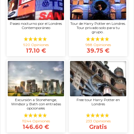
Paseo nocturno por el Londres
Tour de Harry Potter en Londres.
Contemporáneo
Tour privado solo para tu
grupo..
920 Opiniones
988 Opiniones
17.10 €
39.75 €
Excursión a Stonehenge,
Free tour Harry Potter en
Windsor y Bath con entradas
Londres
opcionales
11244 Opiniones
233 Opiniones
146.60 €
Gratis