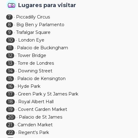
Lugares para visitar
7
Piccadilly Circus
-
8
Big Ben y Parlamento
-
9
Trafalgar Square
-
10
London Eye
-
11
Palacio de Buckingham
-
12
Tower Bridge
-
13
Torre de Londres
-
14
Downing Street
-
15
Palacio de Kensington
-
16
Hyde Park
-
17
Green Park y St James Park
-
18
Royal Albert Hall
-
19
Covent Garden Market
-
20
Palacio de St James
-
21
Camden Market
-
22
Regent's Park
-