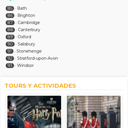
85
Bath
-
86
Brighton
-
87
Cambridge
-
88
Canterbury
-
89
Oxford
-
90
Salisbury
-
91
Stonehenge
-
92
Stratford-upon-Avon
-
93
Windsor
-
TOURS Y ACTIVIDADES