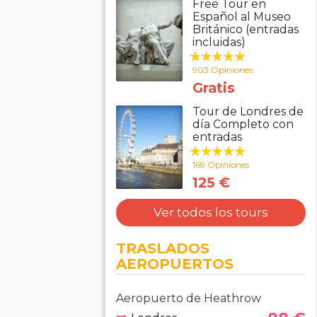
Free Tour en
Español al Museo
Británico (entradas
incluidas)
903 Opiniones
Gratis
Tour de Londres de
día Completo con
entradas
169 Opiniones
125 €
Ver todos los tours
TRASLADOS
AEROPUERTOS
Aeropuerto de Heathrow