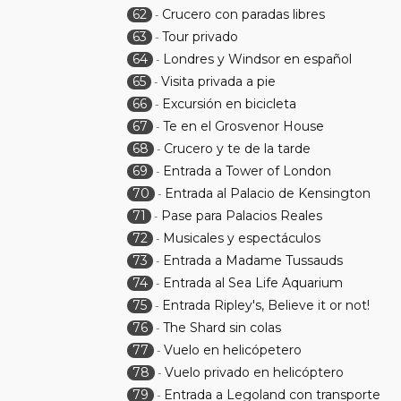
62
Crucero con paradas libres
-
63
Tour privado
-
64
Londres y Windsor en español
-
65
Visita privada a pie
-
66
Excursión en bicicleta
-
67
Te en el Grosvenor House
-
68
Crucero y te de la tarde
-
69
Entrada a Tower of London
-
70
Entrada al Palacio de Kensington
-
71
Pase para Palacios Reales
-
72
Musicales y espectáculos
-
73
Entrada a Madame Tussauds
-
74
Entrada al Sea Life Aquarium
-
75
Entrada Ripley's, Believe it or not!
-
76
The Shard sin colas
-
77
Vuelo en helicópetero
-
78
Vuelo privado en helicóptero
-
79
Entrada a Legoland con transporte
-