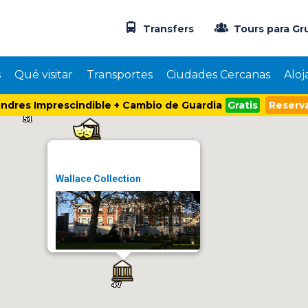
Transfers
Tours para Gr
s
Qué visitar
Transportes
Ciudades Cercanas
Aloj
ndres Imprescindible + Cambio de Guardia
Gratis
Reserva
Wallace Collection