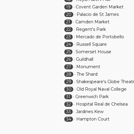
19
Covent Garden Market
-
20
Palacio de St James
-
21
Camden Market
-
22
Regent's Park
-
23
Mercado de Portobello
-
24
Russell Square
-
25
Somerset House
-
26
Guildhall
-
27
Monument
-
28
The Shard
-
29
Shakespeare's Globe Theat
-
30
Old Royal Naval College
-
31
Greenwich Park
-
32
Hospital Real de Chelsea
-
33
Jardines Kew
-
34
Hampton Court
-