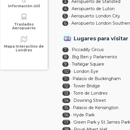
3
Aeropuerto de Stansted
-
Información útil
4
Aeropuerto de Luton
-
5
Aeropuerto London City
-
6
Aeropuerto London Southe
-
Traslados
Aeropuerto
Lugares para visitar
Mapa Interactivo de
7
Piccadilly Circus
-
Londres
8
Big Ben y Parlamento
-
9
Trafalgar Square
-
10
London Eye
-
11
Palacio de Buckingham
-
12
Tower Bridge
-
13
Torre de Londres
-
14
Downing Street
-
15
Palacio de Kensington
-
16
Hyde Park
-
17
Green Park y St James Par
-
18
Royal Albert Hall
-