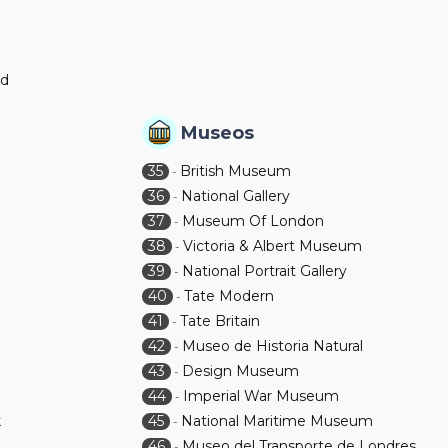
nd
Museos
35
British Museum
-
36
National Gallery
-
37
Museum Of London
-
38
Victoria & Albert Museum
-
39
National Portrait Gallery
-
40
Tate Modern
-
41
Tate Britain
-
42
Museo de Historia Natural
-
43
Design Museum
-
44
Imperial War Museum
-
k
45
National Maritime Museum
-
46
Museo del Transporte de Londres
-