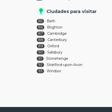
Ciudades para visitar
85
Bath
-
86
Brighton
-
87
Cambridge
-
88
Canterbury
-
89
Oxford
-
90
Salisbury
-
91
Stonehenge
-
92
Stratford-upon-Avon
-
93
Windsor
-