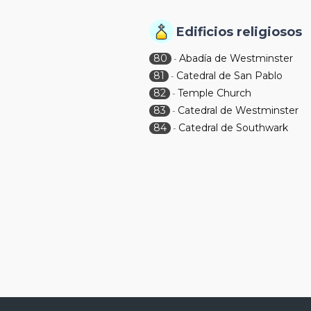
Edificios religiosos
80
Abadía de Westminster
-
81
Catedral de San Pablo
-
82
Temple Church
-
83
Catedral de Westminster
-
84
Catedral de Southwark
-