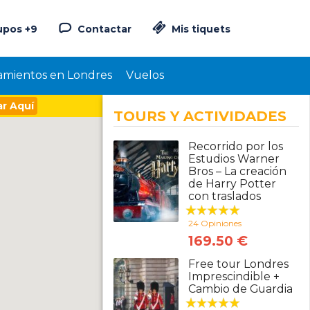
upos +9
Contactar
Mis tiquets
amientos en Londres
Vuelos
r Aquí
TOURS Y ACTIVIDADES
Recorrido por los
Estudios Warner
Bros – La creación
de Harry Potter
con traslados
24 Opiniones
169.50 €
Free tour Londres
Imprescindible +
Cambio de Guardia