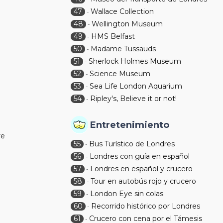
47
Wallace Collection
-
48
Wellington Museum
-
49
HMS Belfast
-
50
Madame Tussauds
-
51
Sherlock Holmes Museum
-
52
Science Museum
-
53
Sea Life London Aquarium
-
54
Ripley's, Believe it or not!
-
Entretenimiento
re
55
Bus Turístico de Londres
-
56
Londres con guía en español
-
57
Londres en español y crucero
-
58
Tour en autobús rojo y crucero
-
59
London Eye sin colas
-
60
Recorrido histórico por Londres
-
61
Crucero con cena por el Támesis
-