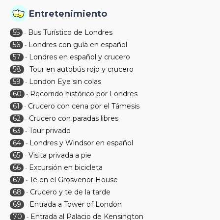
Entretenimiento
55
Bus Turístico de Londres
-
56
Londres con guía en español
-
57
Londres en español y crucero
-
58
Tour en autobús rojo y crucero
-
59
London Eye sin colas
-
60
Recorrido histórico por Londres
-
61
Crucero con cena por el Támesis
-
62
Crucero con paradas libres
-
63
Tour privado
-
64
Londres y Windsor en español
-
65
Visita privada a pie
-
66
Excursión en bicicleta
-
67
Te en el Grosvenor House
-
68
Crucero y te de la tarde
-
69
Entrada a Tower of London
-
70
Entrada al Palacio de Kensington
-