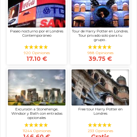
Paseo nocturno por el Londres
Tour de Harry Potter en Londres.
Contemporáneo
Tour privado solo para tu
grupo..
920 Opiniones
988 Opiniones
17.10 €
39.75 €
Excursión a Stonehenge,
Free tour Harry Potter en
Windsor y Bath con entradas
Londres
opcionales
11244 Opiniones
233 Opiniones
146.60 €
Gratis