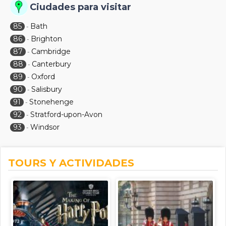
Ciudades para visitar
85
Bath
-
86
Brighton
-
87
Cambridge
-
88
Canterbury
-
89
Oxford
-
90
Salisbury
-
91
Stonehenge
-
92
Stratford-upon-Avon
-
93
Windsor
-
TOURS Y ACTIVIDADES