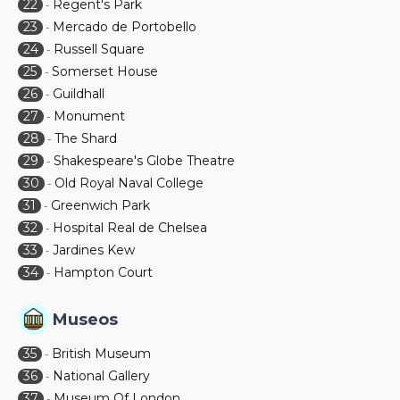
22
Regent's Park
-
23
Mercado de Portobello
-
24
Russell Square
-
25
Somerset House
-
26
Guildhall
-
27
Monument
-
28
The Shard
-
29
Shakespeare's Globe Theatre
-
30
Old Royal Naval College
-
31
Greenwich Park
-
32
Hospital Real de Chelsea
-
33
Jardines Kew
-
34
Hampton Court
-
Museos
35
British Museum
-
36
National Gallery
-
37
Museum Of London
-