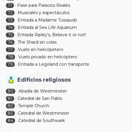
71
Pase para Palacios Reales
-
72
Musicales y espectáculos
-
73
Entrada a Madame Tussauds
-
74
Entrada al Sea Life Aquarium
-
75
Entrada Ripley's, Believe it or not!
-
76
The Shard sin colas
-
77
Vuelo en helicópetero
-
78
Vuelo privado en helicóptero
-
79
Entrada a Legoland con transporte
-
Edificios religiosos
80
Abadía de Westminster
-
81
Catedral de San Pablo
-
82
Temple Church
-
83
Catedral de Westminster
-
84
Catedral de Southwark
-