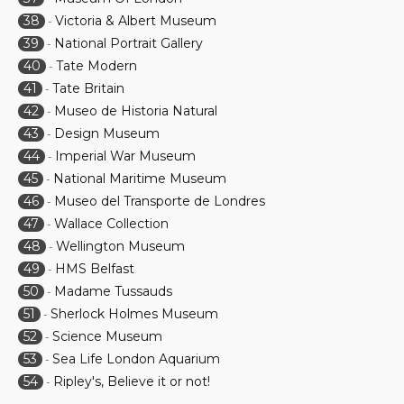
38
Victoria & Albert Museum
-
39
National Portrait Gallery
-
40
Tate Modern
-
41
Tate Britain
-
42
Museo de Historia Natural
-
43
Design Museum
-
44
Imperial War Museum
-
45
National Maritime Museum
-
46
Museo del Transporte de Londres
-
47
Wallace Collection
-
48
Wellington Museum
-
49
HMS Belfast
-
50
Madame Tussauds
-
51
Sherlock Holmes Museum
-
52
Science Museum
-
53
Sea Life London Aquarium
-
54
Ripley's, Believe it or not!
-