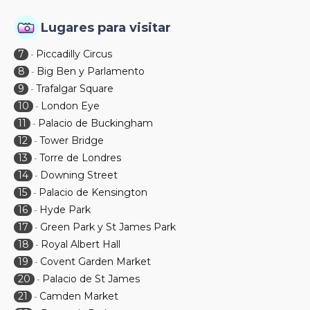
Lugares para visitar
7
Piccadilly Circus
-
8
Big Ben y Parlamento
-
9
Trafalgar Square
-
10
London Eye
-
11
Palacio de Buckingham
-
12
Tower Bridge
-
13
Torre de Londres
-
14
Downing Street
-
15
Palacio de Kensington
-
16
Hyde Park
-
17
Green Park y St James Park
-
18
Royal Albert Hall
-
19
Covent Garden Market
-
20
Palacio de St James
-
21
Camden Market
-