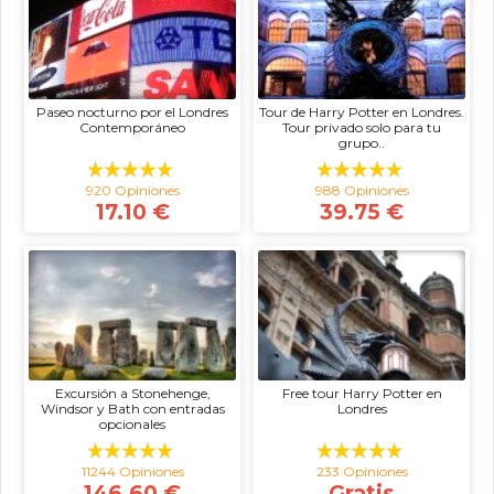
Paseo nocturno por el Londres
Tour de Harry Potter en Londres.
Contemporáneo
Tour privado solo para tu
grupo..
920 Opiniones
988 Opiniones
17.10 €
39.75 €
Excursión a Stonehenge,
Free tour Harry Potter en
Windsor y Bath con entradas
Londres
opcionales
11244 Opiniones
233 Opiniones
146.60 €
Gratis