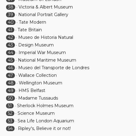
38
Victoria & Albert Museum
-
39
National Portrait Gallery
-
40
Tate Modern
-
41
Tate Britain
-
42
Museo de Historia Natural
-
43
Design Museum
-
44
Imperial War Museum
-
45
National Maritime Museum
-
46
Museo del Transporte de Londres
-
47
Wallace Collection
-
48
Wellington Museum
-
49
HMS Belfast
-
50
Madame Tussauds
-
51
Sherlock Holmes Museum
-
52
Science Museum
-
53
Sea Life London Aquarium
-
54
Ripley's, Believe it or not!
-