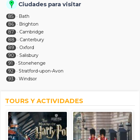
Ciudades para visitar
85
Bath
-
86
Brighton
-
87
Cambridge
-
88
Canterbury
-
89
Oxford
-
90
Salisbury
-
91
Stonehenge
-
92
Stratford-upon-Avon
-
93
Windsor
-
TOURS Y ACTIVIDADES