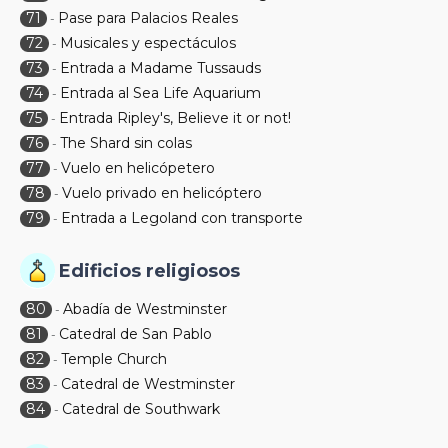
71
Pase para Palacios Reales
-
72
Musicales y espectáculos
-
73
Entrada a Madame Tussauds
-
74
Entrada al Sea Life Aquarium
-
75
Entrada Ripley's, Believe it or not!
-
76
The Shard sin colas
-
77
Vuelo en helicópetero
-
78
Vuelo privado en helicóptero
-
79
Entrada a Legoland con transporte
-
Edificios religiosos
80
Abadía de Westminster
-
81
Catedral de San Pablo
-
82
Temple Church
-
83
Catedral de Westminster
-
84
Catedral de Southwark
-