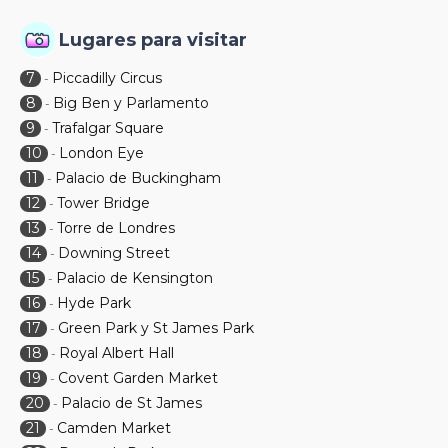
Lugares para visitar
7
Piccadilly Circus
-
8
Big Ben y Parlamento
-
9
Trafalgar Square
-
10
London Eye
-
11
Palacio de Buckingham
-
12
Tower Bridge
-
13
Torre de Londres
-
14
Downing Street
-
15
Palacio de Kensington
-
16
Hyde Park
-
17
Green Park y St James Park
-
18
Royal Albert Hall
-
19
Covent Garden Market
-
20
Palacio de St James
-
21
Camden Market
-