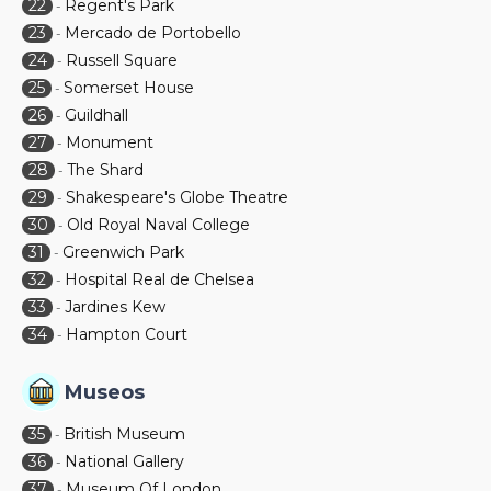
22
Regent's Park
-
23
Mercado de Portobello
-
24
Russell Square
-
25
Somerset House
-
26
Guildhall
-
27
Monument
-
28
The Shard
-
29
Shakespeare's Globe Theatre
-
30
Old Royal Naval College
-
31
Greenwich Park
-
32
Hospital Real de Chelsea
-
33
Jardines Kew
-
34
Hampton Court
-
Museos
35
British Museum
-
36
National Gallery
-
37
Museum Of London
-