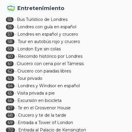
Entretenimiento
55
Bus Turístico de Londres
-
56
Londres con guía en español
-
57
Londres en español y crucero
-
58
Tour en autobús rojo y crucero
-
59
London Eye sin colas
-
60
Recorrido histórico por Londres
-
61
Crucero con cena por el Támesis
-
62
Crucero con paradas libres
-
63
Tour privado
-
64
Londres y Windsor en español
-
65
Visita privada a pie
-
66
Excursión en bicicleta
-
67
Te en el Grosvenor House
-
68
Crucero y te de la tarde
-
69
Entrada a Tower of London
-
70
Entrada al Palacio de Kensington
-