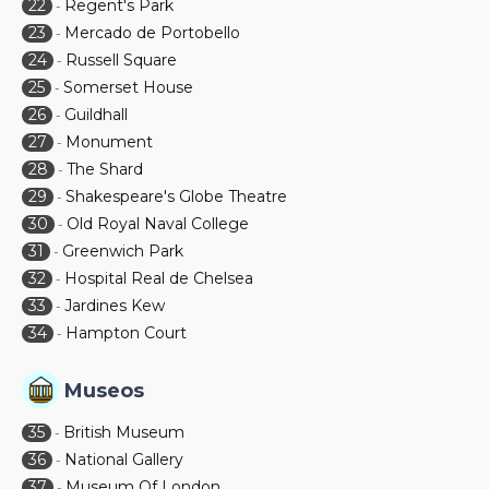
22
Regent's Park
-
23
Mercado de Portobello
-
24
Russell Square
-
25
Somerset House
-
26
Guildhall
-
27
Monument
-
28
The Shard
-
29
Shakespeare's Globe Theatre
-
30
Old Royal Naval College
-
31
Greenwich Park
-
32
Hospital Real de Chelsea
-
33
Jardines Kew
-
34
Hampton Court
-
Museos
35
British Museum
-
36
National Gallery
-
37
Museum Of London
-