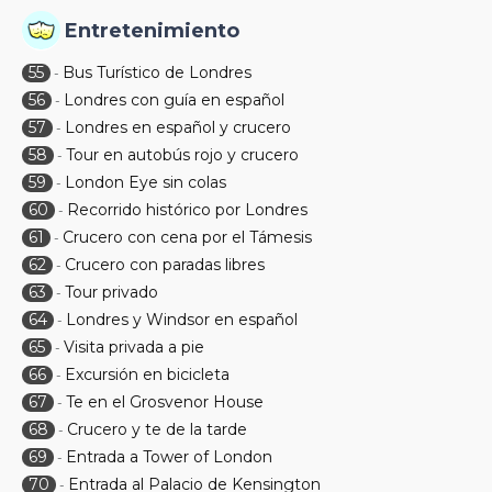
Entretenimiento
55
Bus Turístico de Londres
-
56
Londres con guía en español
-
57
Londres en español y crucero
-
58
Tour en autobús rojo y crucero
-
59
London Eye sin colas
-
60
Recorrido histórico por Londres
-
61
Crucero con cena por el Támesis
-
62
Crucero con paradas libres
-
63
Tour privado
-
64
Londres y Windsor en español
-
65
Visita privada a pie
-
66
Excursión en bicicleta
-
67
Te en el Grosvenor House
-
68
Crucero y te de la tarde
-
69
Entrada a Tower of London
-
70
Entrada al Palacio de Kensington
-