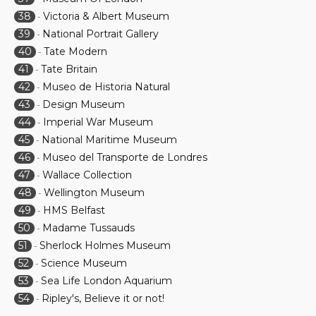
38
Victoria & Albert Museum
-
39
National Portrait Gallery
-
40
Tate Modern
-
41
Tate Britain
-
42
Museo de Historia Natural
-
43
Design Museum
-
44
Imperial War Museum
-
45
National Maritime Museum
-
46
Museo del Transporte de Londres
-
47
Wallace Collection
-
48
Wellington Museum
-
49
HMS Belfast
-
50
Madame Tussauds
-
51
Sherlock Holmes Museum
-
52
Science Museum
-
53
Sea Life London Aquarium
-
54
Ripley's, Believe it or not!
-