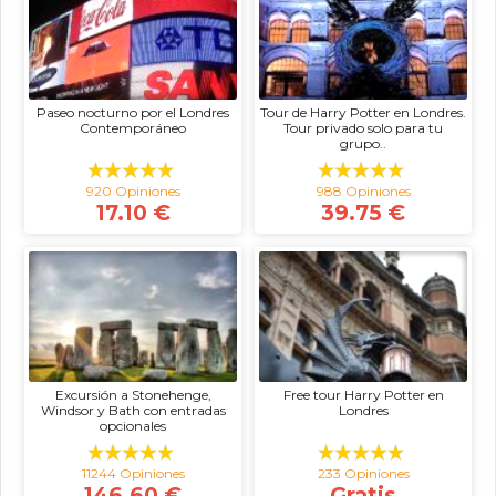
Paseo nocturno por el Londres
Tour de Harry Potter en Londres.
Contemporáneo
Tour privado solo para tu
grupo..
920 Opiniones
988 Opiniones
17.10 €
39.75 €
Excursión a Stonehenge,
Free tour Harry Potter en
Windsor y Bath con entradas
Londres
opcionales
11244 Opiniones
233 Opiniones
146.60 €
Gratis