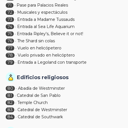
71
Pase para Palacios Reales
-
72
Musicales y espectáculos
-
73
Entrada a Madame Tussauds
-
74
Entrada al Sea Life Aquarium
-
75
Entrada Ripley's, Believe it or not!
-
76
The Shard sin colas
-
77
Vuelo en helicópetero
-
78
Vuelo privado en helicóptero
-
79
Entrada a Legoland con transporte
-
Edificios religiosos
80
Abadía de Westminster
-
81
Catedral de San Pablo
-
82
Temple Church
-
83
Catedral de Westminster
-
84
Catedral de Southwark
-