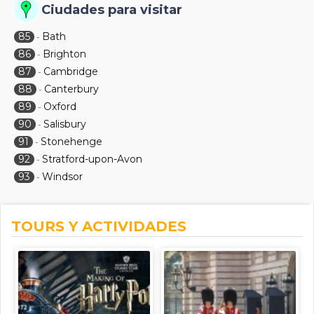
Ciudades para visitar
85
Bath
-
86
Brighton
-
87
Cambridge
-
88
Canterbury
-
89
Oxford
-
90
Salisbury
-
91
Stonehenge
-
92
Stratford-upon-Avon
-
93
Windsor
-
TOURS Y ACTIVIDADES