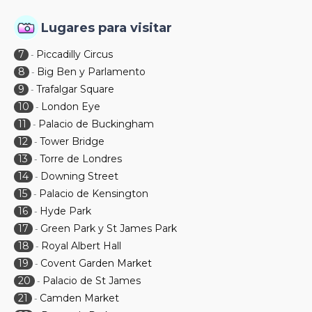
Lugares para visitar
7
Piccadilly Circus
-
8
Big Ben y Parlamento
-
9
Trafalgar Square
-
10
London Eye
-
11
Palacio de Buckingham
-
12
Tower Bridge
-
13
Torre de Londres
-
14
Downing Street
-
15
Palacio de Kensington
-
16
Hyde Park
-
17
Green Park y St James Park
-
18
Royal Albert Hall
-
19
Covent Garden Market
-
20
Palacio de St James
-
21
Camden Market
-