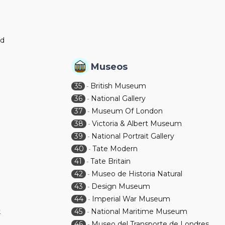
nd
Museos
35
British Museum
-
36
National Gallery
-
37
Museum Of London
-
38
Victoria & Albert Museum
-
39
National Portrait Gallery
-
40
Tate Modern
-
41
Tate Britain
-
42
Museo de Historia Natural
-
43
Design Museum
-
44
Imperial War Museum
-
k
45
National Maritime Museum
-
46
Museo del Transporte de Londres
-