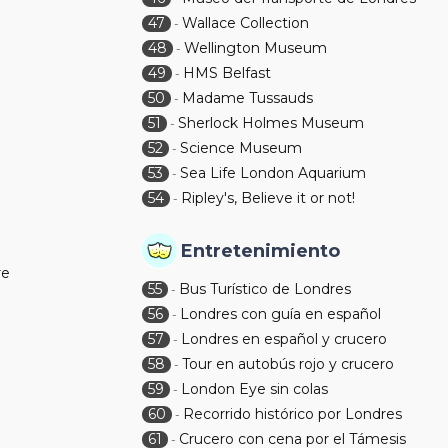
47
Wallace Collection
-
48
Wellington Museum
-
49
HMS Belfast
-
50
Madame Tussauds
-
51
Sherlock Holmes Museum
-
52
Science Museum
-
53
Sea Life London Aquarium
-
54
Ripley's, Believe it or not!
-
Entretenimiento
re
55
Bus Turístico de Londres
-
56
Londres con guía en español
-
57
Londres en español y crucero
-
58
Tour en autobús rojo y crucero
-
59
London Eye sin colas
-
60
Recorrido histórico por Londres
-
61
Crucero con cena por el Támesis
-