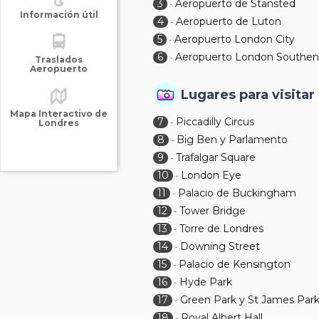
3
Aeropuerto de Stansted
-
Información útil
4
Aeropuerto de Luton
-
5
Aeropuerto London City
-
6
Aeropuerto London Southe
-
Traslados
Aeropuerto
Lugares para visitar
Mapa Interactivo de
7
Piccadilly Circus
-
Londres
8
Big Ben y Parlamento
-
9
Trafalgar Square
-
10
London Eye
-
11
Palacio de Buckingham
-
12
Tower Bridge
-
13
Torre de Londres
-
14
Downing Street
-
15
Palacio de Kensington
-
16
Hyde Park
-
17
Green Park y St James Par
-
18
Royal Albert Hall
-