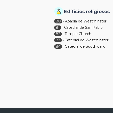
Edificios religiosos
80
Abadía de Westminster
-
81
Catedral de San Pablo
-
82
Temple Church
-
83
Catedral de Westminster
-
84
Catedral de Southwark
-