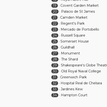
19
Covent Garden Market
-
20
Palacio de St James
-
21
Camden Market
-
22
Regent's Park
-
23
Mercado de Portobello
-
24
Russell Square
-
25
Somerset House
-
26
Guildhall
-
27
Monument
-
28
The Shard
-
29
Shakespeare's Globe Theat
-
30
Old Royal Naval College
-
31
Greenwich Park
-
32
Hospital Real de Chelsea
-
33
Jardines Kew
-
34
Hampton Court
-