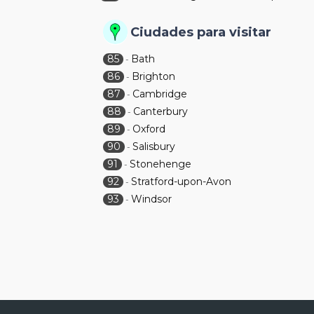
Ciudades para visitar
85
Bath
-
86
Brighton
-
87
Cambridge
-
88
Canterbury
-
89
Oxford
-
90
Salisbury
-
91
Stonehenge
-
92
Stratford-upon-Avon
-
93
Windsor
-