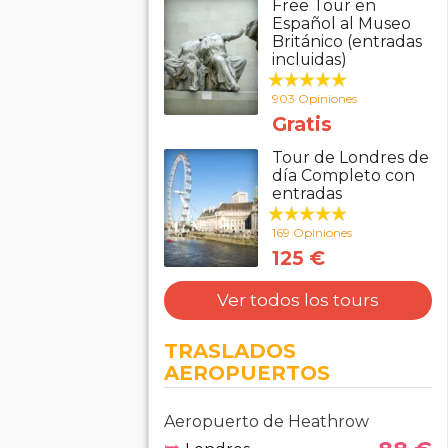
Free Tour en
Español al Museo
Británico (entradas
incluidas)
903 Opiniones
Gratis
Tour de Londres de
día Completo con
entradas
169 Opiniones
125 €
Ver todos los tours
TRASLADOS
AEROPUERTOS
Aeropuerto de Heathrow