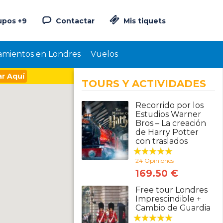
upos +9
Contactar
Mis tiquets
amientos en Londres
Vuelos
r Aquí
TOURS Y ACTIVIDADES
Recorrido por los
Estudios Warner
Bros – La creación
de Harry Potter
con traslados
24 Opiniones
169.50 €
Free tour Londres
Imprescindible +
Cambio de Guardia