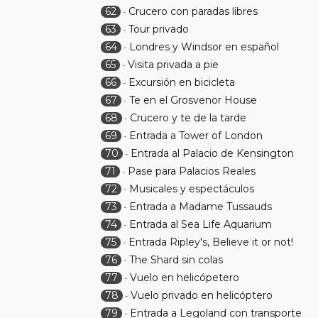
62
Crucero con paradas libres
-
63
Tour privado
-
64
Londres y Windsor en español
-
65
Visita privada a pie
-
66
Excursión en bicicleta
-
67
Te en el Grosvenor House
-
68
Crucero y te de la tarde
-
69
Entrada a Tower of London
-
70
Entrada al Palacio de Kensington
-
71
Pase para Palacios Reales
-
72
Musicales y espectáculos
-
73
Entrada a Madame Tussauds
-
74
Entrada al Sea Life Aquarium
-
75
Entrada Ripley's, Believe it or not!
-
76
The Shard sin colas
-
77
Vuelo en helicópetero
-
78
Vuelo privado en helicóptero
-
79
Entrada a Legoland con transporte
-