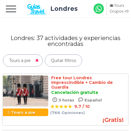
Tours
Londres
Grupos +9
Londres: 37
actividades y experiencias
encontradas
Tours a pie
Quitar filtros
Free tour Londres
Imprescindible + Cambio de
Guardia
Cancelación gratuita
3 horas
Español
9,7 / 10
Tours a pie
(766 Opiniones)
¡Gratis!