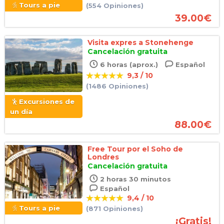
Tours a pie
(554 Opiniones)
39.00
€
Visita expres a Stonehenge
Cancelación gratuita
6 horas (aprox.)
Español
9,3 / 10
(1486 Opiniones)
Excursiones de
un día
88.00
€
Free Tour por el Soho de
Londres
Cancelación gratuita
2 horas 30 minutos
Español
9,4 / 10
Tours a pie
(871 Opiniones)
¡Gratis!